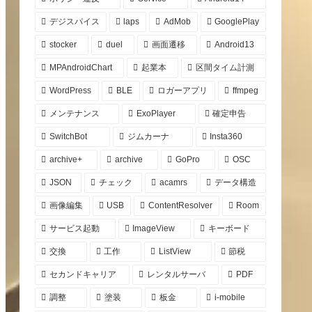
デジスパイス
laps
AdMob
GooglePlay
stocker
duel
画面遷移
Android13
MPAndroidChart
起業本
区間タイム計測
WordPress
BLE
ロガーアプリ
ffmpeg
メンテナンス
ExoPlayer
確定申告
SwitchBot
ジムカーナ
Insta360
archive+
archive
GoPro
OSC
JSON
チェック
acamrs
データ構造
画像編集
USB
ContentResolver
Room
サービス起動
ImageView
キーボード
交換
工作
ListView
節税
セカンドキャリア
レンタルサーバ
PDF
調整
塗装
板金
i-mobile