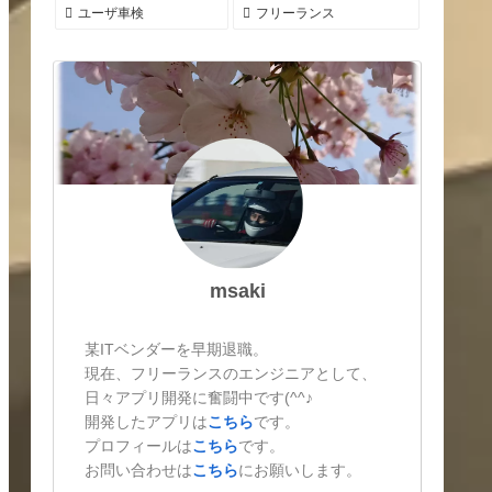
ユーザ車検
フリーランス
msaki
某ITベンダーを早期退職。
現在、フリーランスのエンジニアとして、
日々アプリ開発に奮闘中です(^^♪
開発したアプリは
こちら
です。
プロフィールは
こちら
です。
お問い合わせは
こちら
にお願いします。