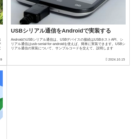
USBシリアル通信をAndroidで実装する
お
AndroidのUSBシリアル通信は、USBデバイスの接続はUSBホストAPI、シ
が
リアル通信はusb-serial-for-androidを使えば、簡単に実装できます。USBシ
電
リアル通信の実装について、サンプルコードを交えて、説明します
29
2024.10.15