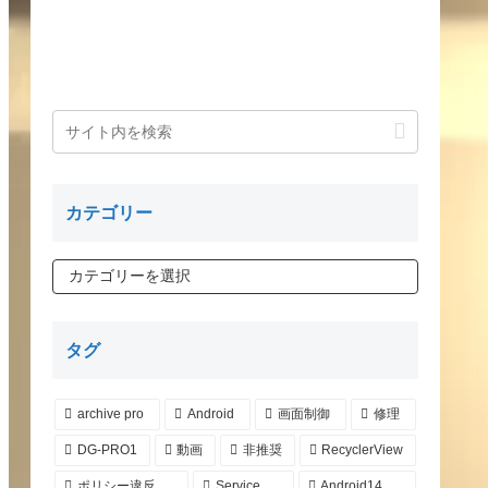
カテゴリー
タグ
archive pro
Android
画面制御
修理
DG-PRO1
動画
非推奨
RecyclerView
ポリシー違反
Service
Android14