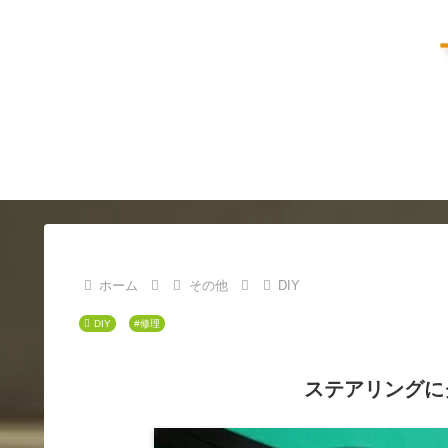
ホーム
その他
DIY
DIY
#修理
ステアリングに