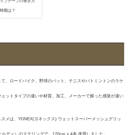
ップテープの巻き方
時期は？
して、ロードバイク、野球のバット、テニスやバトミントンのラケ
ウェットタイプの違いや材質、加工、メーカーで握った感覚が違い
メは、YONEX(ヨネックス) ウェットスーパーメッシュグリッ
ルディ）のステリングで、120cm × 4本 使用しました。