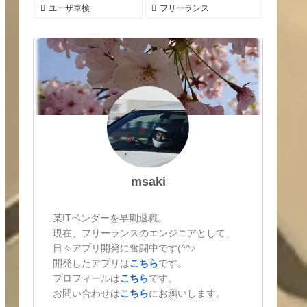
ユーザ車検
フリーランス
msaki
某ITベンダーを早期退職。
現在、フリーランスのエンジニアとして、
日々アプリ開発に奮闘中です(^^♪
開発したアプリは
こちら
です。
プロフィールは
こちら
です。
お問い合わせは
こちら
にお願いします。