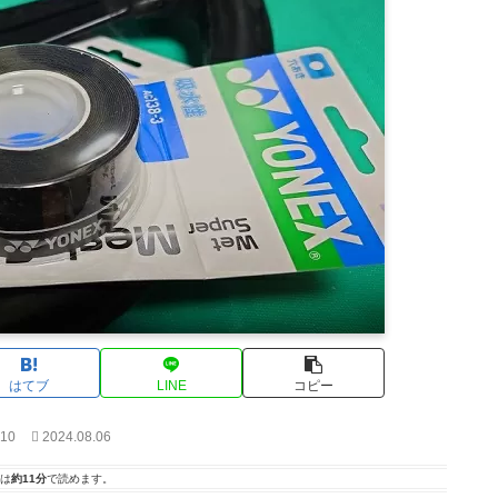
はてブ
LINE
コピー
.10
2024.08.06
は
約11分
で読めます。