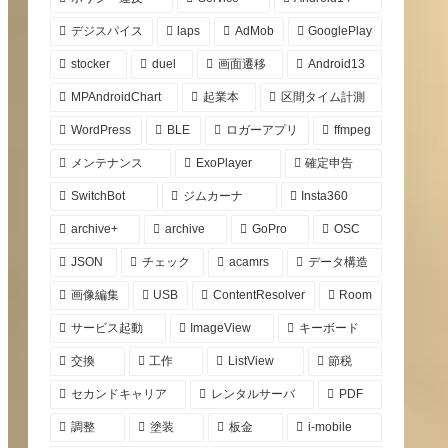
デジスパイス
laps
AdMob
GooglePlay
stocker
duel
画面遷移
Android13
MPAndroidChart
起業本
区間タイム計測
WordPress
BLE
ロガーアプリ
ffmpeg
メンテナンス
ExoPlayer
確定申告
SwitchBot
ジムカーナ
Insta360
archive+
archive
GoPro
OSC
JSON
チェック
acamrs
データ構造
画像編集
USB
ContentResolver
Room
サービス起動
ImageView
キーボード
交換
工作
ListView
節税
セカンドキャリア
レンタルサーバ
PDF
調整
塗装
板金
i-mobile