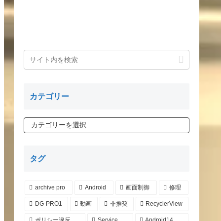
カテゴリー
タグ
archive pro
Android
画面制御
修理
DG-PRO1
動画
非推奨
RecyclerView
ポリシー違反
Service
Android14