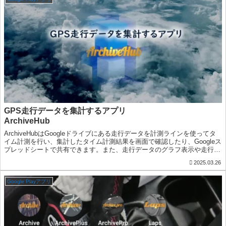
GPS走行データを集計するアプリ
ArchiveHub
ArchiveHubはGoogleドライブにある走行データを計測ラインを使ってタ
イム計測を行い、集計したタイム計測結果を画面で確認したり、Googleス
プレッドシートで共有できます。また、走行データのグラフ表示や走行デ
ータの比較表示やモーション再生も可能です
2025.03.26
Google Playアプリ