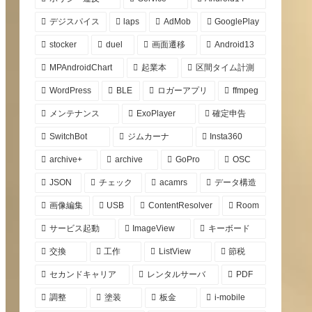
デジスパイス
laps
AdMob
GooglePlay
stocker
duel
画面遷移
Android13
MPAndroidChart
起業本
区間タイム計測
WordPress
BLE
ロガーアプリ
ffmpeg
メンテナンス
ExoPlayer
確定申告
SwitchBot
ジムカーナ
Insta360
archive+
archive
GoPro
OSC
JSON
チェック
acamrs
データ構造
画像編集
USB
ContentResolver
Room
サービス起動
ImageView
キーボード
交換
工作
ListView
節税
セカンドキャリア
レンタルサーバ
PDF
調整
塗装
板金
i-mobile