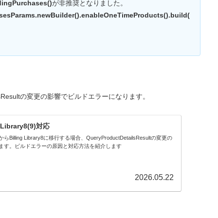
ingPurchases()
が非推奨となりました。
esParams.newBuilder().enableOneTimeProducts().build(
tDetailsResultの変更の影響でビルドエラーになります。
g Library8(9)対応
brary7からBilling Library8に移行する場合、QueryProductDetailsResultの変更の
ます。ビルドエラーの原因と対応方法を紹介します
2026.05.22