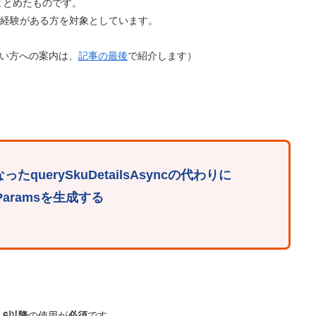
まとめたものです。
リ開発経験がある方を対象としています。
めたい方への案内は、
記事の最後
で紹介します）
推奨となったquerySkuDetailsAsyncの代わりに
lowParamsを生成する
ry 6以降
の使用が
必須
です。