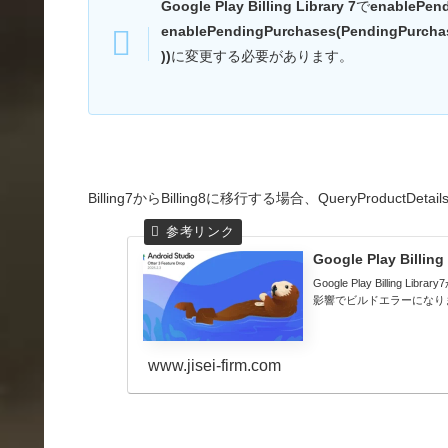
Google Play Billing Library 7
で
enablePend
enablePendingPurchases(PendingPurchas
))
に変更する必要があります。
Billing7からBilling8に移行する場合、QueryProduc
Google Play Billin
Google Play Billing Li
影響でビルドエラーになり
www.jisei-firm.com