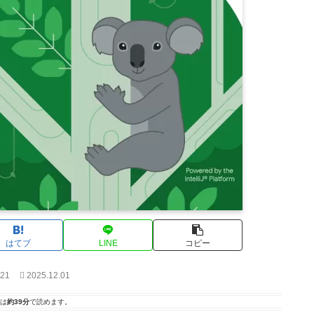
はてブ
LINE
コピー
.21
2025.12.01
は
約39分
で読めます。