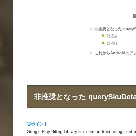
非推奨となった querySk
対応前
対応後
これからAndroidの
非推奨となった querySkuDeta
◎ポイント
Google Play Billing Library 5（ com.android.billingc