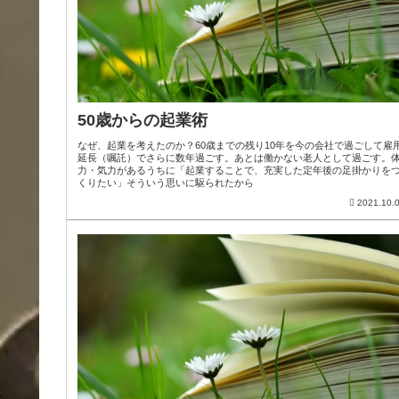
50歳からの起業術
なぜ、起業を考えたのか？60歳までの残り10年を今の会社で過ごして雇
延長（嘱託）でさらに数年過ごす。あとは働かない老人として過ごす。
力・気力があるうちに「起業することで、充実した定年後の足掛かりを
くりたい」そういう思いに駆られたから
2021.10.