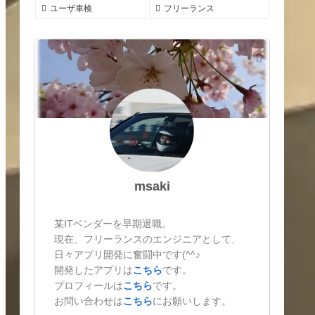
ユーザ車検
フリーランス
msaki
某ITベンダーを早期退職。
現在、フリーランスのエンジニアとして、
日々アプリ開発に奮闘中です(^^♪
開発したアプリは
こちら
です。
プロフィールは
こちら
です。
お問い合わせは
こちら
にお願いします。