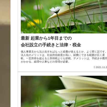
最新 起業から1年目までの
会社設立の手続きと法律・税金
個人事業主から法人化すればもっと経費が使えるとか、よく聞く話です
法人化のメリットは、社会的信頼度が高い。経費にできる範囲が広く柔
軟。一定所得を超えると所得税よりも節税。デメリットは、手続きや費
がかかる。経理や人事などの管理が必要。
2021.11.