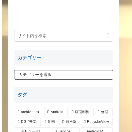
カテゴリー
タグ
archive pro
Android
画面制御
修理
DG-PRO1
動画
非推奨
RecyclerView
ポリシー違反
Service
Android14