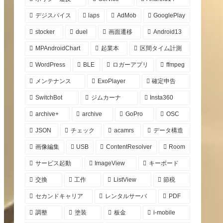
デジスパイス
laps
AdMob
GooglePlay
stocker
duel
画面遷移
Android13
MPAndroidChart
起業本
区間タイム計測
WordPress
BLE
ロガーアプリ
ffmpeg
メンテナンス
ExoPlayer
確定申告
SwitchBot
ジムカーナ
Insta360
archive+
archive
GoPro
OSC
JSON
チェック
acamrs
データ構造
画像編集
USB
ContentResolver
Room
サービス起動
ImageView
キーボード
交換
工作
ListView
節税
セカンドキャリア
レンタルサーバ
PDF
調整
塗装
板金
i-mobile