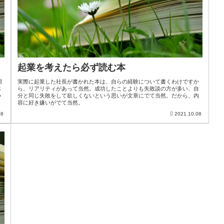
起業を考えたら必ず読む本
用
実際に起業した社長が書かれた本は、自らの経験について書くわけですか
体
ら、リアリティがあって当然。成功したことよりも失敗談の方が多い、自
つ
分と同じ失敗をして欲しくないという思いが文章にでて当然。だから、内
容に好き嫌いがでて当然。
08
2021.10.08