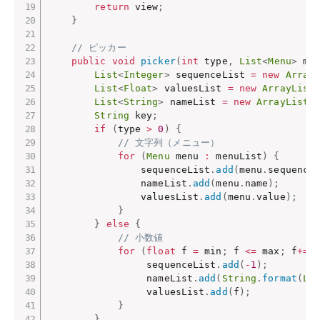
return
 view
;
}
// ピッカー
public
void
picker
(
int
 type
,
List
<
Menu
>
 me
List
<
Integer
>
 sequenceList 
=
new
Array
List
<
Float
>
 valuesList 
=
new
ArrayList
List
<
String
>
 nameList 
=
new
ArrayList
<
String
 key
;
if
(
type 
>
0
)
{
// 文字列（メニュー）
for
(
Menu
 menu 
:
 menuList
)
{
                sequenceList
.
add
(
menu
.
sequence
                nameList
.
add
(
menu
.
name
)
;
                valuesList
.
add
(
menu
.
value
)
;
}
}
else
{
// 小数値
for
(
float
 f 
=
 min
;
 f 
<=
 max
;
 f
+=
0
                 sequenceList
.
add
(
-
1
)
;
                 nameList
.
add
(
String
.
format
(
Lo
                 valuesList
.
add
(
f
)
;
}
}