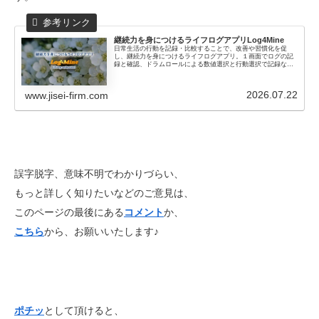
継続力を身につけるライフログアプリ
Log4Mine
日常生活の行動を記録・比較することで、改善や習慣化を促
し、継続力を身につけるライフログアプリ。１画面でログの記
録と確認、ドラムロールによる数値選択と行動選択で記録な
ど、シンプルで簡単な操作でライフログをつける習慣を身に着
けることができます
2026.07.22
www.jisei-firm.com
誤字脱字、意味不明でわかりづらい、
もっと詳しく知りたいなどのご意見は、
このページの最後にある
コメント
か、
こちら
から、お願いいたします♪
ポチッ
として頂けると、