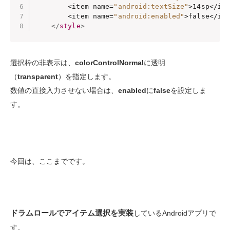
        <item name=
"android:textSize"
>14sp</ite
        <item name=
"android:enabled"
>false</ite
</
style
>
選択枠の非表示は、
colorControlNormal
に透明
（
transparent
）を指定します。
数値の直接入力させない場合は、
enabled
に
false
を設定しま
す。
今回は、ここまでです。
ドラムロールでアイテム選択を実装
しているAndroidアプリで
す。