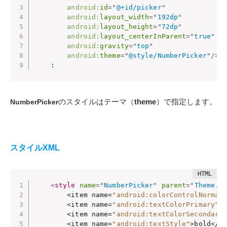
android:
id
=
"
@+id/picker
"
android:
layout_width
=
"
192dp
"
android:
layout_height
=
"
72dp
"
android:
layout_centerInParent
=
"
true
"
android:
gravity
=
"
top
"
android:
theme
=
"
@style/NumberPicker
"
/>
    :
のスタイルはテーマ（
theme
）で指定します。
NumberPicker
スタイルXML
<
style
name
=
"
NumberPicker
"
parent
=
"
Theme.A
        <item name=
"android:colorControlNormal
        <item name=
"android:textColorPrimary"
>@
        <item name=
"android:textColorSecondary
        <item name=
"android:textStyle"
>bold</it