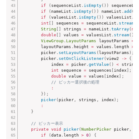
if
(
sequenceList
.
isEmpty
(
)
)
 sequenceLi
if
(
nameList
.
isEmpty
(
)
)
 nameList
.
add
(
"
if
(
valuesList
.
isEmpty
(
)
)
 valuesList
.
a
int
[
]
 sequences 
=
 sequenceList
.
stream
(
String
[
]
 strings 
=
 nameList
.
toArray
(
ne
double
[
]
 values 
=
 valuesList
.
stream
(
)
.
ViewGroup
.
LayoutParams
 layoutParams 
=
 
        layoutParams
.
height 
=
 values
.
length 
>
        picker
.
setLayoutParams
(
layoutParams
)
;
        picker
.
setOnClickListener
(
view2 
->
{
            index 
=
 picker
.
getValue
(
)
<
 string
int
 sequence 
=
 sequences
[
index
]
;
double
 value 
=
 values
[
index
]
;
// ピッカー選択後の処理
:
}
)
;
picker
(
picker
,
 strings
,
 index
)
;
:
}
// ピッカー表示
private
void
picker
(
NumberPicker
 picker
,
S
if
(
data
.
length 
>
0
)
{