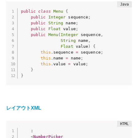
public
class
Menu
{
public
Integer
 sequence
;
public
String
 name
;
public
Float
 value
;
public
Menu
(
Integer
 sequence
,
String
 name
,
Float
 value
)
{
this
.
sequence 
=
 sequence
;
this
.
name 
=
 name
;
this
.
value 
=
 value
;
}
}
レイアウトXML
    : 

<
NumberPicker