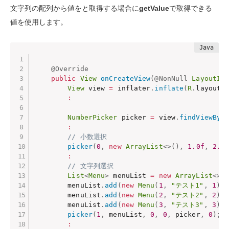
文字列の配列から値をと取得する場合に
getValue
で取得できる
値を使用します。
@Override
public
View
onCreateView
(
@NonNull
LayoutIn
View
 view 
=
 inflater
.
inflate
(
R
.
layout
.
:
NumberPicker
 picker 
=
 view
.
findViewByI
:
// 小数選択
picker
(
0
,
new
ArrayList
<
>
(
)
,
1.0f
,
2.0
:
// 文字列選択
List
<
Menu
>
 menuList 
=
new
ArrayList
<
>
(
        menuList
.
add
(
new
Menu
(
1
,
"テスト1"
,
1
)
)
;
        menuList
.
add
(
new
Menu
(
2
,
"テスト2"
,
2
)
)
;
        menuList
.
add
(
new
Menu
(
3
,
"テスト3"
,
3
)
)
;
picker
(
1
,
 menuList
,
0
,
0
,
 picker
,
0
)
;
: