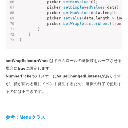
            picker
.
setMinValue
(
0
)
;
            picker
.
setDisplayedValues
(
data
)
;
            picker
.
setMaxValue
(
data
.
length 
-
1
            picker
.
setValue
(
data
.
length 
>
 inde
            picker
.
setWrapSelectorWheel
(
true
)
;
}
}
}
setWrapSelectorWheel
はドラムロールの選択肢をループさせる
場合に
true
に設定します
NumberPicker
のリスナーに
ValueChangedListener
があります
が、値が変わる度にイベント発生するため、選択の終了で使用す
るのには不向きです。
参考：Menuクラス