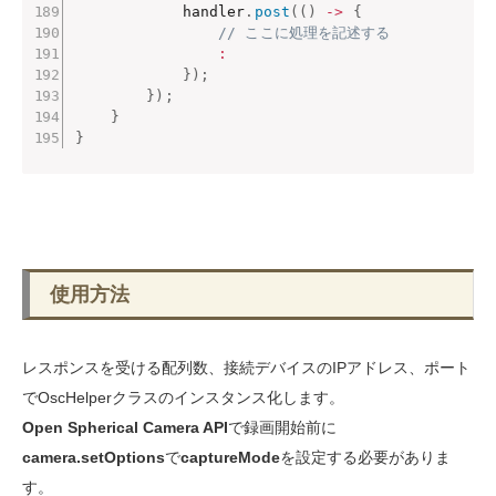
            handler
.
post
(
(
)
->
{
// ここに処理を記述する
:
}
)
;
}
)
;
}
}
使用方法
レスポンスを受ける配列数、接続デバイスのIPアドレス、ポート
でOscHelperクラスのインスタンス化します。
Open Spherical Camera API
で録画開始前に
camera.setOptions
で
captureMode
を設定する必要がありま
す。