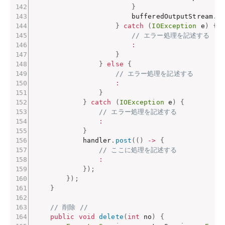
}
                        bufferedOutputStream
.
c
}
catch
(
IOException
 e
)
{
// エラー処理を記述する
:
}
}
else
{
// エラー処理を記述する
:
}
}
catch
(
IOException
 e
)
{
// エラー処理を記述する
:
}
            handler
.
post
(
(
)
->
{
// ここに処理を記述する
:
}
)
;
}
)
;
}
// 削除 //
public
void
delete
(
int
 no
)
{