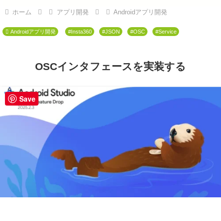
ホーム
アプリ開発
Androidアプリ開発
Androidアプリ開発
#Insta360
#JSON
#OSC
#Service
OSCインタフェースを実装する
Save