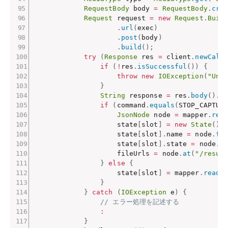
RequestBody
 body 
=
RequestBody
.
cre
Request
 request 
=
new
Request
.
Buil
.
url
(
exec
)
.
post
(
body
)
.
build
(
)
;
try
(
Response
 res 
=
 client
.
newCall
if
(
!
res
.
isSuccessful
(
)
)
{
throw
new
IOException
(
"Une
}
String
 response 
=
 res
.
body
(
)
.
s
if
(
command
.
equals
(
STOP_CAPTUR
JsonNode
 node 
=
 mapper
.
rea
                    state
[
slot
]
=
new
State
(
)
;
                    state
[
slot
]
.
name 
=
 node
.
fi
                    state
[
slot
]
.
state 
=
 node
.
f
                    fileUrls 
=
 node
.
at
(
"/resul
}
else
{
                    state
[
slot
]
=
 mapper
.
readV
}
}
catch
(
IOException
 e
)
{
// エラー処理を記述する
:
}