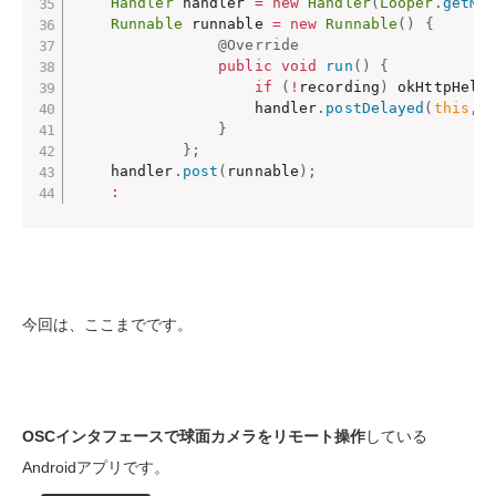
Handler
 handler 
=
new
Handler
(
Looper
.
getMa
Runnable
 runnable 
=
new
Runnable
(
)
{
@Override
public
void
run
(
)
{
if
(
!
recording
)
 okHttpHelp
                    handler
.
postDelayed
(
this
,
}
}
;
    handler
.
post
(
runnable
)
;
:
今回は、ここまでです。
OSCインタフェースで球面カメラをリモート操作
している
Androidアプリです。