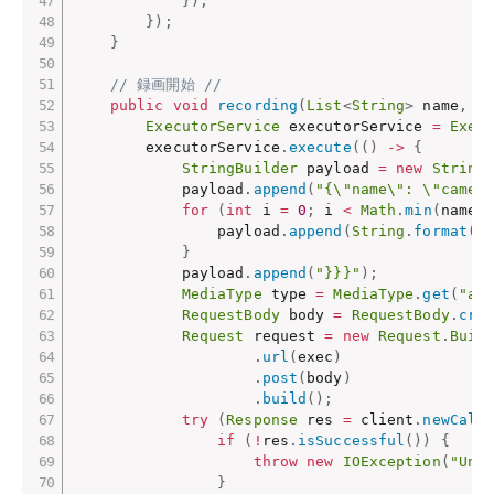
}
)
;
}
)
;
}
// 録画開始 //
public
void
recording
(
List
<
String
>
 name
,
L
ExecutorService
 executorService 
=
Exec
        executorService
.
execute
(
(
)
->
{
StringBuilder
 payload 
=
new
String
            payload
.
append
(
"{\"name\": \"camer
for
(
int
 i 
=
0
;
 i 
<
Math
.
min
(
name
.
                payload
.
append
(
String
.
format
(
i
}
            payload
.
append
(
"}}}"
)
;
MediaType
 type 
=
MediaType
.
get
(
"ap
RequestBody
 body 
=
RequestBody
.
cre
Request
 request 
=
new
Request
.
Buil
.
url
(
exec
)
.
post
(
body
)
.
build
(
)
;
try
(
Response
 res 
=
 client
.
newCall
if
(
!
res
.
isSuccessful
(
)
)
{
throw
new
IOException
(
"Une
}