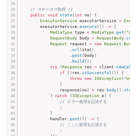
// ステータス取得 //
public
void
state
(
int
 no
)
{
ExecutorService
 executorService 
=
Exec
        executorService
.
execute
(
(
)
->
{
MediaType
 type 
=
MediaType
.
get
(
"ap
RequestBody
 body 
=
RequestBody
.
cre
Request
 request 
=
new
Request
.
Buil
.
url
(
stat
)
.
post
(
body
)
.
build
(
)
;
try
(
Response
 res 
=
 client
.
newCall
if
(
!
res
.
isSuccessful
(
)
)
{
throw
new
IOException
(
"Une
}
                response
[
no
]
=
 res
.
body
(
)
.
stri
}
catch
(
IOException
 e
)
{
// エラー処理を記述する
:
}
            handler
.
post
(
(
)
->
{
// ここに処理を記述する
: