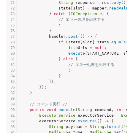
String
 response 
=
 res
.
body
(
)
.
s
                state
[
slot
]
=
 mapper
.
readValue
}
catch
(
IOException
 e
)
{
// エラー処理を記述する
:
}
            handler
.
post
(
(
)
->
{
if
(
state
[
slot
]
.
state
.
equals
(
"
                    fileUrls 
=
null
;
execute
(
START_CAPTURE
,
 slo
}
else
{
// エラー処理を記述する
:
}
}
)
;
}
)
;
}
// コマンド実行 //
public
void
execute
(
String
 command
,
int
 sl
ExecutorService
 executorService 
=
Exec
        executorService
.
execute
(
(
)
->
{
String
 payload 
=
String
.
format
(
"{\
MediaType
 type 
=
MediaType
.
get
(
"ap