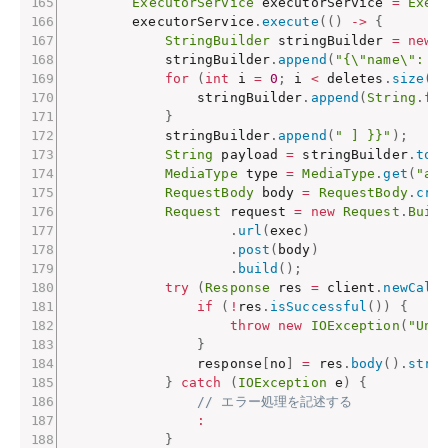
ExecutorService
 executorService 
=
Exec
        executorService
.
execute
(
(
)
->
{
StringBuilder
 stringBuilder 
=
new
            stringBuilder
.
append
(
"{\"name\": \
for
(
int
 i 
=
0
;
 i 
<
 deletes
.
size
(
)
                stringBuilder
.
append
(
String
.
fo
}
            stringBuilder
.
append
(
" ] }}"
)
;
String
 payload 
=
 stringBuilder
.
toS
MediaType
 type 
=
MediaType
.
get
(
"ap
RequestBody
 body 
=
RequestBody
.
cre
Request
 request 
=
new
Request
.
Buil
.
url
(
exec
)
.
post
(
body
)
.
build
(
)
;
try
(
Response
 res 
=
 client
.
newCall
if
(
!
res
.
isSuccessful
(
)
)
{
throw
new
IOException
(
"Une
}
                response
[
no
]
=
 res
.
body
(
)
.
stri
}
catch
(
IOException
 e
)
{
// エラー処理を記述する
:
}