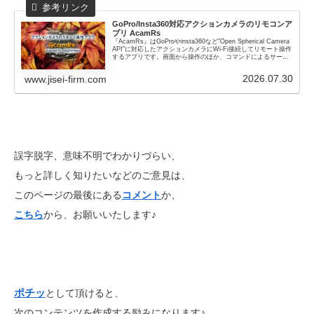
GoPro/Insta360対応
アクションカメラのリモコンア
プリ AcamRs
『AcamRs』はGoProやinsta360など"Open Spherical Camera
API"に対応したアクションカメラにWi-Fi接続してリモート操作
するアプリです。画面から操作のほか、コマンドによるサービ
ス起動操作が可能です
2026.07.30
www.jisei-firm.com
誤字脱字、意味不明でわかりづらい、
もっと詳しく知りたいなどのご意見は、
このページの最後にある
コメント
か、
こちら
から、お願いいたします♪
ポチッ
として頂けると、
次のコンテンツを作成する励みになります♪