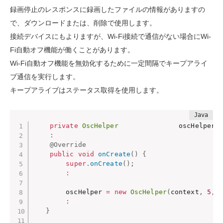
録画停止のレスポンスに録画したファイルの情報がありますの
で、ダウンロードまたは、削除で使用します。
接続デバイスにもよりますが、Wi-Fi接続で通信がない場合にWi-
Fi自動オフ機能が働くことがあります。
Wi-Fi自動オフ機能を無効化するために一定間隔でキープアライ
ブ通信を実行します。
キープアライブはステータス取得を使用します。
private
OscHelper
               oscHelper
;
:
@Override
public
void
onCreate
(
)
{
super
.
onCreate
(
)
;
:
        oscHelper 
=
new
OscHelper
(
context
,
5
,
 
:
}