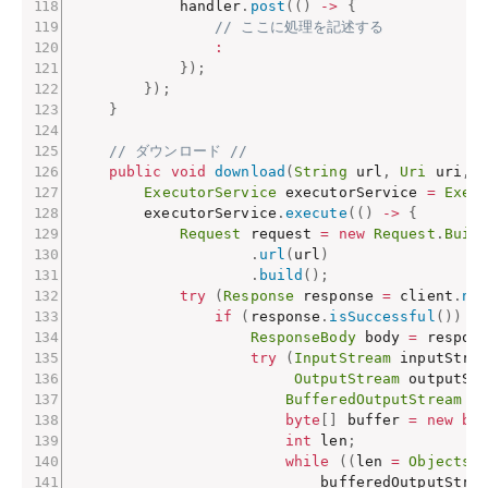
            handler
.
post
(
(
)
->
{
// ここに処理を記述する
:
}
)
;
}
)
;
}
// ダウンロード //
public
void
download
(
String
 url
,
Uri
 uri
,
ExecutorService
 executorService 
=
Exec
        executorService
.
execute
(
(
)
->
{
Request
 request 
=
new
Request
.
Buil
.
url
(
url
)
.
build
(
)
;
try
(
Response
 response 
=
 client
.
ne
if
(
response
.
isSuccessful
(
)
)
{
ResponseBody
 body 
=
 respon
try
(
InputStream
 inputStre
OutputStream
 outputSt
BufferedOutputStream
 b
byte
[
]
 buffer 
=
new
by
int
 len
;
while
(
(
len 
=
Objects
.
                            bufferedOutputStre