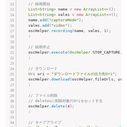
// 録画開始
List
<
String
>
 name 
=
new
ArrayList
<
>
(
)
;
List
<
String
>
 vales 
=
new
ArrayList
<
>
(
)
;
    name
.
add
(
"captureMode"
)
;
    vales
.
add
(
"video"
)
;
    oscHelper
.
recording
(
name
,
 vales
,
1
)
;
:
// 録画停止
    oscHelper
.
execute
(
OscHelper
.
STOP_CAPTURE
,
:
// ダウンロード
Uri
 uri 
=
"ダウンロードファイルの出力先Uri"
;
    oscHelper
.
download
(
oscHelper
.
fileUrls
,
 uri
:
// ファイル削除
// deletesに削除対象のUriをセットする
    oscHelper
.
delete
(
4
)
;
:
// キープアライブ