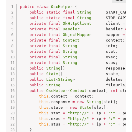
public
class
OscHelper
{
public
static
final
String
      START_CAPT
public
static
final
String
      STOP_CAPTU
private
final
OkHttpClient
      client 
=
n
private
final
Handler
           handler 
=
private
final
ObjectMapper
      mapper 
=
n
private
final
Context
           context
;
private
final
String
            info
;
private
final
String
            stat
;
private
final
String
            exec
;
private
final
String
            stus
;
public
String
[
]
                 response
;
public
State
[
]
                  state
;
public
List
<
String
>
             deletes 
=
public
String
                   fileUrls
;
public
OscHelper
(
Context
 context
,
int
 slot
this
.
context 
=
 context
;
this
.
response 
=
new
String
[
slot
]
;
this
.
state 
=
new
State
[
slot
]
;
this
.
stat 
=
"http://"
+
 ip 
+
":"
+
 por
this
.
exec 
=
"http://"
+
 ip 
+
":"
+
 por
this
.
stus 
=
"http://"
+
 ip 
+
":"
+
 por
}