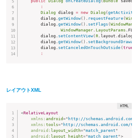
public
Dialog
onCreateDialog
(
Bundle
 savedI
:
Dialog
 dialog 
=
new
Dialog
(
getActivity
        dialog
.
getWindow
(
)
.
requestFeature
(
Wind
        dialog
.
getWindow
(
)
.
setFlags
(
WindowMana
WindowManager
.
LayoutParams
.
FLA
        dialog
.
setContentView
(
R
.
layout
.
dialog_
        dialog
.
getWindow
(
)
.
setBackgroundDrawab
        dialog
.
setCanceledOnTouchOutside
(
true
)
:
レイアウトXML
<
RelativeLayout
xmlns:
android
=
"
http://schemas.android.com/
xmlns:
tools
=
"
http://schemas.android.com/to
android:
layout_width
=
"
match_parent
"
android:
layout_height
=
"
match_parent
"
>