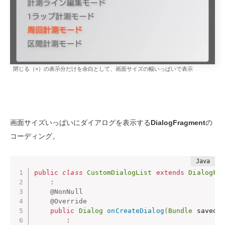
閉じる（×）の表示分だけを余白として、画面サイズの幅いっぱいで表示
画面サイズいっぱいにダイアログを表示する
DialogFragment
の
コーディング。
public
class
CustomDialogList
extends
DialogFr
:
@NonNull
@Override
public
Dialog
onCreateDialog
(
Bundle
 savedI
: