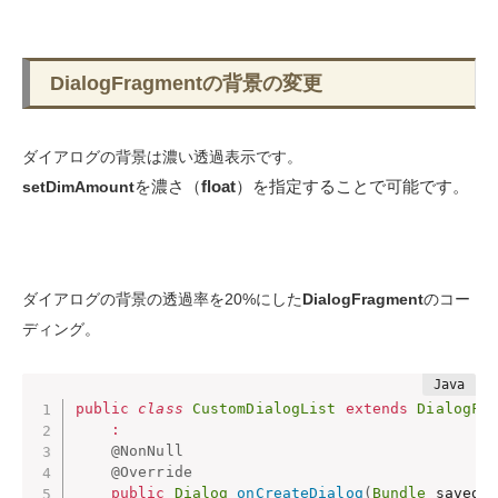
DialogFragmentの背景の変更
ダイアログの背景は濃い透過表示です。
を濃さ（
float
）を指定することで可能です。
setDimAmount
ダイアログの背景の透過率を20%にした
DialogFragment
のコー
ディング。
public
class
CustomDialogList
extends
DialogFr
:
@NonNull
@Override
public
Dialog
onCreateDialog
(
Bundle
 savedI