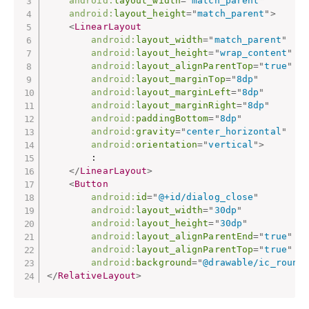
android:
layout_width
=
"
match_parent
"
android:
layout_height
=
"
match_parent
"
>
<
LinearLayout
android:
layout_width
=
"
match_parent
"
android:
layout_height
=
"
wrap_content
"
android:
layout_alignParentTop
=
"
true
"
android:
layout_marginTop
=
"
8dp
"
android:
layout_marginLeft
=
"
8dp
"
android:
layout_marginRight
=
"
8dp
"
android:
paddingBottom
=
"
8dp
"
android:
gravity
=
"
center_horizontal
"
android:
orientation
=
"
vertical
"
>
        :　　　　　

</
LinearLayout
>
<
Button
android:
id
=
"
@+id/dialog_close
"
android:
layout_width
=
"
30dp
"
android:
layout_height
=
"
30dp
"
android:
layout_alignParentEnd
=
"
true
"
android:
layout_alignParentTop
=
"
true
"
android:
background
=
"
@drawable/ic_round
</
RelativeLayout
>