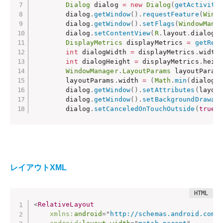
Dialog
 dialog 
=
new
Dialog
(
getActivity
        dialog
.
getWindow
(
)
.
requestFeature
(
Wind
        dialog
.
getWindow
(
)
.
setFlags
(
WindowMana
        dialog
.
setContentView
(
R
.
layout
.
dialog_
DisplayMetrics
 displayMetrics 
=
getRes
int
 dialogWidth 
=
 displayMetrics
.
width
int
 dialogHeight 
=
 displayMetrics
.
heig
WindowManager
.
LayoutParams
 layoutParam
        layoutParams
.
width 
=
(
Math
.
min
(
dialogW
        dialog
.
getWindow
(
)
.
setAttributes
(
layou
        dialog
.
getWindow
(
)
.
setBackgroundDrawab
        dialog
.
setCanceledOnTouchOutside
(
true
)
レイアウトXML
<
RelativeLayout
xmlns:
android
=
"
http://schemas.android.com/