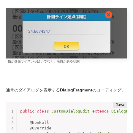
幅が画面サイズいっぱいでなく、余白がある状態
通常のダイアログを表示する
DialogFragment
のコーディング。
public
class
CustomDialogEdit
extends
DialogFr
:
@NonNull
@Override