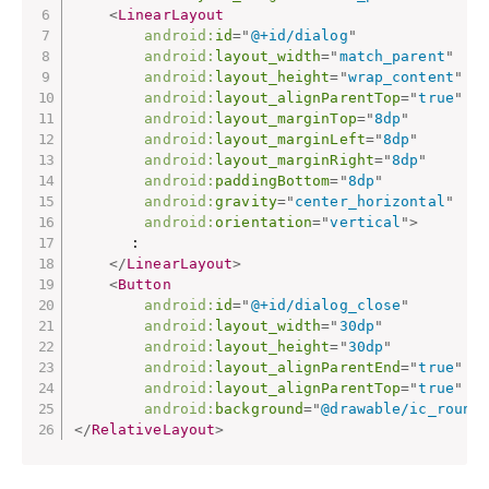
<
LinearLayout
android:
id
=
"
@+id/dialog
"
android:
layout_width
=
"
match_parent
"
android:
layout_height
=
"
wrap_content
"
android:
layout_alignParentTop
=
"
true
"
android:
layout_marginTop
=
"
8dp
"
android:
layout_marginLeft
=
"
8dp
"
android:
layout_marginRight
=
"
8dp
"
android:
paddingBottom
=
"
8dp
"
android:
gravity
=
"
center_horizontal
"
android:
orientation
=
"
vertical
"
>
　　　　:

</
LinearLayout
>
<
Button
android:
id
=
"
@+id/dialog_close
"
android:
layout_width
=
"
30dp
"
android:
layout_height
=
"
30dp
"
android:
layout_alignParentEnd
=
"
true
"
android:
layout_alignParentTop
=
"
true
"
android:
background
=
"
@drawable/ic_round
</
RelativeLayout
>