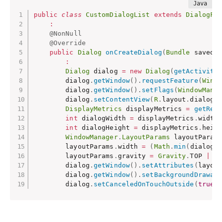
public
class
CustomDialogList
extends
DialogFr
:
@NonNull
@Override
public
Dialog
onCreateDialog
(
Bundle
 savedI
:
Dialog
 dialog 
=
new
Dialog
(
getActivity
        dialog
.
getWindow
(
)
.
requestFeature
(
Wind
        dialog
.
getWindow
(
)
.
setFlags
(
WindowMana
        dialog
.
setContentView
(
R
.
layout
.
dialog_
DisplayMetrics
 displayMetrics 
=
getRes
int
 dialogWidth 
=
 displayMetrics
.
width
int
 dialogHeight 
=
 displayMetrics
.
heig
WindowManager
.
LayoutParams
 layoutParam
        layoutParams
.
width 
=
(
Math
.
min
(
dialogW
        layoutParams
.
gravity 
=
Gravity
.
TOP 
|
G
        dialog
.
getWindow
(
)
.
setAttributes
(
layou
        dialog
.
getWindow
(
)
.
setBackgroundDrawab
        dialog
.
setCanceledOnTouchOutside
(
true
)