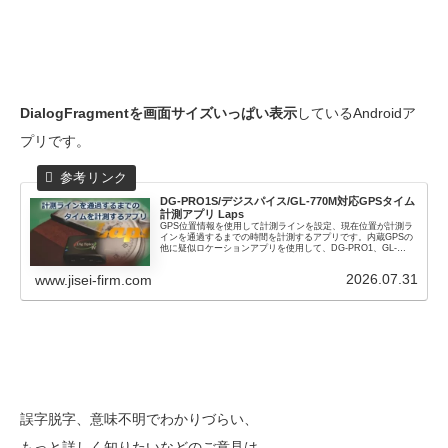
DialogFragmentを画面サイズいっぱい表示
しているAndroidア
プリです。
DG-PRO1S/デジスパイス/GL-770M対応
GPSタイム
計測アプリ Laps
GPS位置情報を使用して計測ラインを設定、現在位置が計測ラ
インを通過するまでの時間を計測するアプリです。内蔵GPSの
他に疑似ロケーションアプリを使用して、DG-PRO1、GL-
770、デジスパイスなどのGPSロガーと連携することが可能で
す
2026.07.31
www.jisei-firm.com
誤字脱字、意味不明でわかりづらい、
もっと詳しく知りたいなどのご意見は、