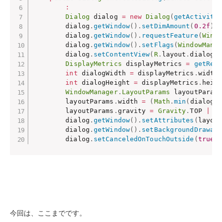
:
Dialog
 dialog 
=
new
Dialog
(
getActivity
        dialog
.
getWindow
(
)
.
setDimAmount
(
0.2f
)
;
        dialog
.
getWindow
(
)
.
requestFeature
(
Wind
        dialog
.
getWindow
(
)
.
setFlags
(
WindowMana
        dialog
.
setContentView
(
R
.
layout
.
dialog_
DisplayMetrics
 displayMetrics 
=
getRes
int
 dialogWidth 
=
 displayMetrics
.
width
int
 dialogHeight 
=
 displayMetrics
.
heig
WindowManager
.
LayoutParams
 layoutParam
        layoutParams
.
width 
=
(
Math
.
min
(
dialogW
        layoutParams
.
gravity 
=
Gravity
.
TOP 
|
G
        dialog
.
getWindow
(
)
.
setAttributes
(
layou
        dialog
.
getWindow
(
)
.
setBackgroundDrawab
        dialog
.
setCanceledOnTouchOutside
(
true
)
今回は、ここまでです。