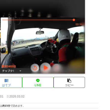
はてブ
LINE
コピー
.01
2026.03.02
は
約23分
で読めます。