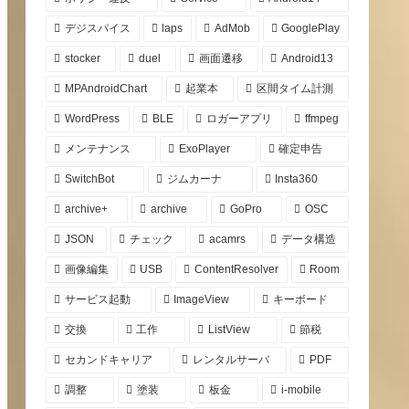
デジスパイス
laps
AdMob
GooglePlay
stocker
duel
画面遷移
Android13
MPAndroidChart
起業本
区間タイム計測
WordPress
BLE
ロガーアプリ
ffmpeg
メンテナンス
ExoPlayer
確定申告
SwitchBot
ジムカーナ
Insta360
archive+
archive
GoPro
OSC
JSON
チェック
acamrs
データ構造
画像編集
USB
ContentResolver
Room
サービス起動
ImageView
キーボード
交換
工作
ListView
節税
セカンドキャリア
レンタルサーバ
PDF
調整
塗装
板金
i-mobile