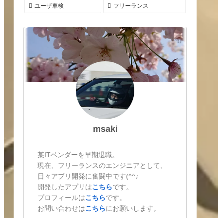
ユーザ車検
フリーランス
msaki
某ITベンダーを早期退職。
現在、フリーランスのエンジニアとして、
日々アプリ開発に奮闘中です(^^♪
開発したアプリは
こちら
です。
プロフィールは
こちら
です。
お問い合わせは
こちら
にお願いします。