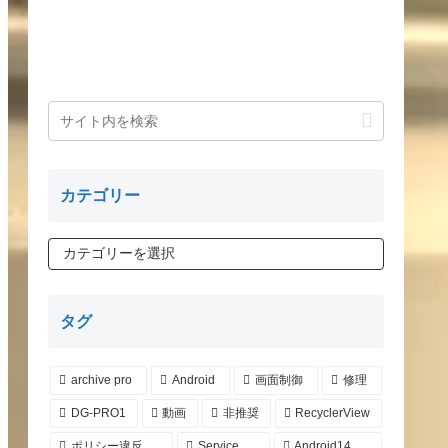
カテゴリー
タグ
archive pro
Android
画面制御
修理
DG-PRO1
動画
非推奨
RecyclerView
ポリシー違反
Service
Android14