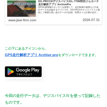
DG-PRO1S/デジスパイス/GL-770M対応
ジムカーナ
走行解析アプリ ArchivePro
GPS位置情報やセンサーを使用して、走行軌跡や速度などの走
行データを記録するアプリです。DG-PRO1やデジスパイスと接
続して精度の高い走行データの記録、区間タイム計測や走行デ
ータ比較、走行ビデオ連動再生など本格的な走行データ分析が
可能です
2026.07.31
www.jisei-firm.com
この下にあるアイコンから、
GPS走行解析アプリ Archive pro
をダウンロードできます。
今回の走行データは、デジスパイスⅣを使って記録した
ものです。